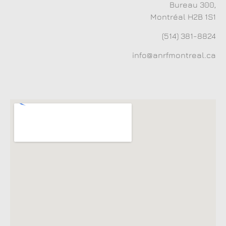
Bureau 300,
Montréal H2B 1S1
(514) 381-8824
info@anrfmontreal.ca