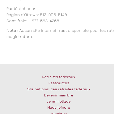
Par téléphone:
Région d’Ottawa: 613-995-5140
Sans frais: 1-877-583-4266
Note
: Aucun site internet n’est disponible pour les ret
magistrature.
Retraités fédéraux
Ressources
Site national des retraités fédéraux
Devenir membre
Je m’implique
Nous joindre
Membres