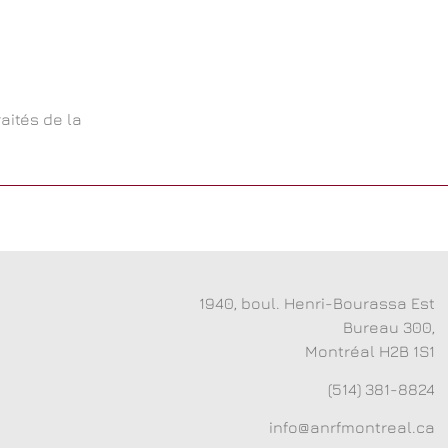
raités de la
1940, boul. Henri-Bourassa Est
Bureau 300,
Montréal H2B 1S1
(514) 381-8824
info@anrfmontreal.ca