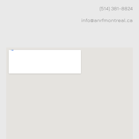
(514) 381-8824
info@anrfmontreal.ca