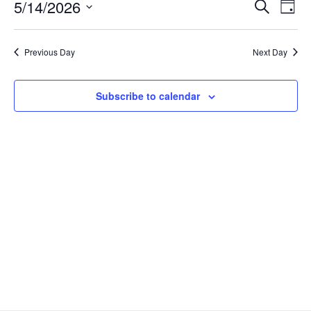
Ev
5/14/2026
Event
Search
Day
Select
Vi
Searc
date.
Na
Previous Day
and
Next Day
Views
Subscribe to calendar
Navig