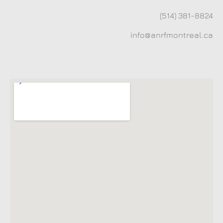
(514) 381-8824
info@anrfmontreal.ca